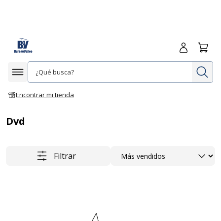
Iniciar sesió
Carrit
In
Afficher la navigation
Encontrar mi tienda
Dvd
Ordenar
Filtrar