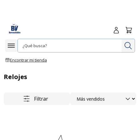
Iniciar sesió
Carrit
In
Afficher la navigation
Encontrar mi tienda
Relojes
Ordenar
Filtrar