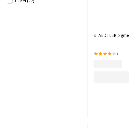
Cincel
(
27
)
STAEDTLER pigment 
3