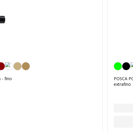
Verde oscu
- fino
POSCA PC-
extrafino