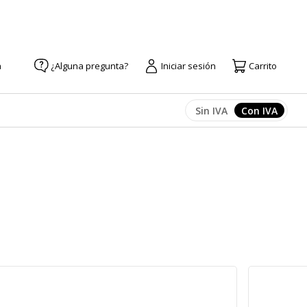
a
¿Alguna pregunta?
Iniciar sesión
Carrito
Sin IVA
Con IVA
Afficher les prix
Afficher l