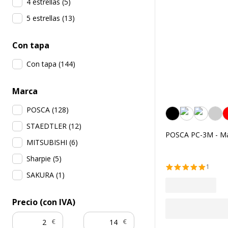
4 estrellas
(
5
)
5 estrellas
(
13
)
Con tapa
Con tapa
(
144
)
Marca
POSCA
(
128
)
Negro
STAEDTLER
(
12
)
POSCA PC-3M - Marc
MITSUBISHI
(
6
)
Sharpie
(
5
)
1
SAKURA
(
1
)
Precio (con IVA)
€
€