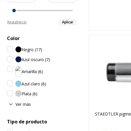
Restablecer
Aplicar
Color
Negro
(
17
)
Azul oscuro
(
7
)
Amarilla
(
6
)
Azul claro
(
6
)
Plata
(
6
)
Ver más
STAEDTLER pigment 
Tipo de producto