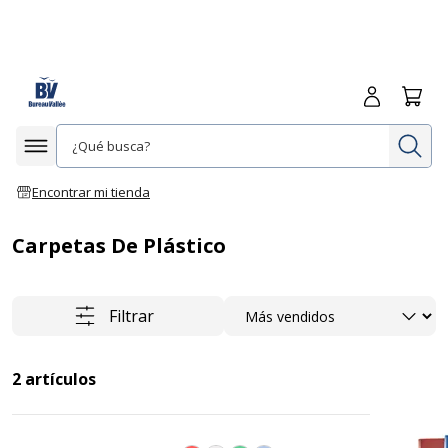
Iniciar sesió
Carrit
In
Afficher la navigation
Encontrar mi tienda
Carpetas De Plástico
Ordenar
Filtrar
2
artículos