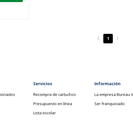
1
Page précédente
Page su
Servicios
Información
cionados
Recompra de cartuchos
La empresa Bureau V
Presupuesto en línea
Ser franquiciado
Lista escolar