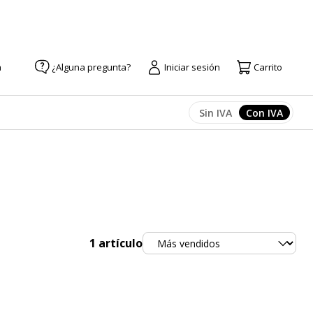
a
¿Alguna pregunta?
Iniciar sesión
Carrito
Sin IVA
Con IVA
Afficher les prix
Afficher l
Ordenar
1
artículo