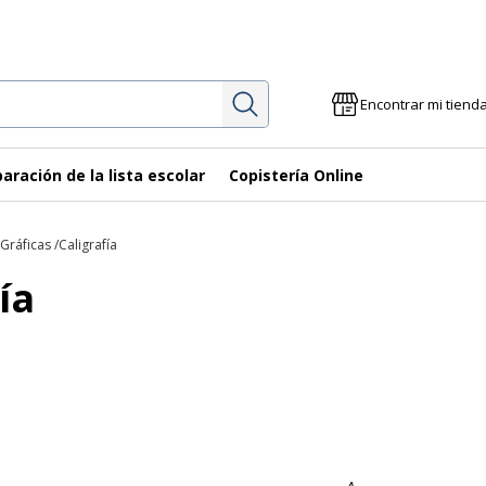
Investigación
Encontrar mi tiend
aración de la lista escolar
Copistería Online
 Gráficas
Caligrafía
ía