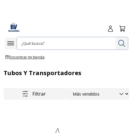
Iniciar sesió
Carrit
In
Afficher la navigation
Encontrar mi tienda
Tubos Y Transportadores
Ordenar
Filtrar