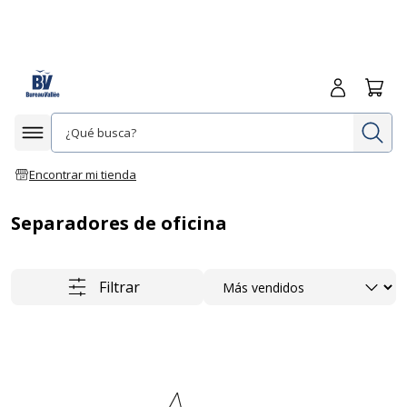
Iniciar sesió
Carrit
In
Afficher la navigation
Encontrar mi tienda
Separadores de oficina
Ordenar
Filtrar