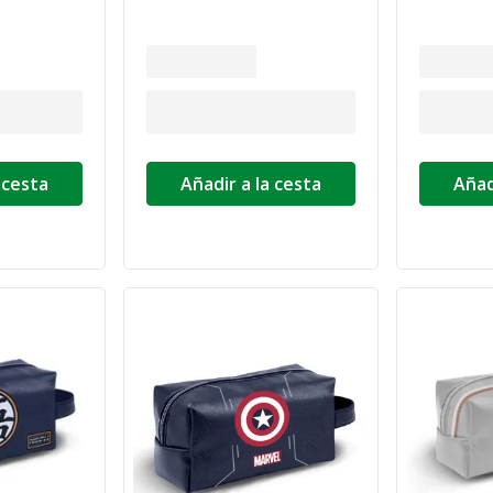
 cesta
Añadir a la cesta
Añad