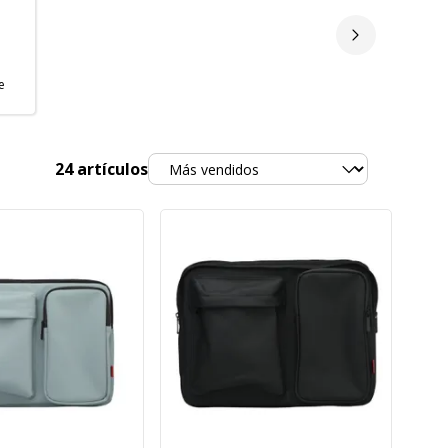
Siguiente d
e
Ordenar
24
artículos