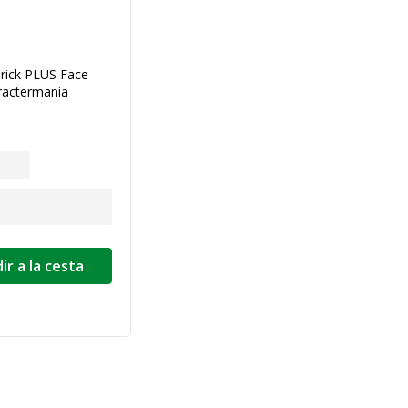
rick PLUS Face
ractermania
ir a la cesta