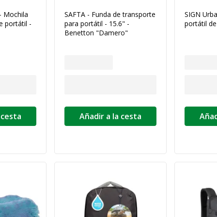
- Mochila
SAFTA - Funda de transporte
SIGN Urba
 portátil -
para portátil - 15.6" -
portátil de
Benetton "Damero"
 cesta
Añadir a la cesta
Añad