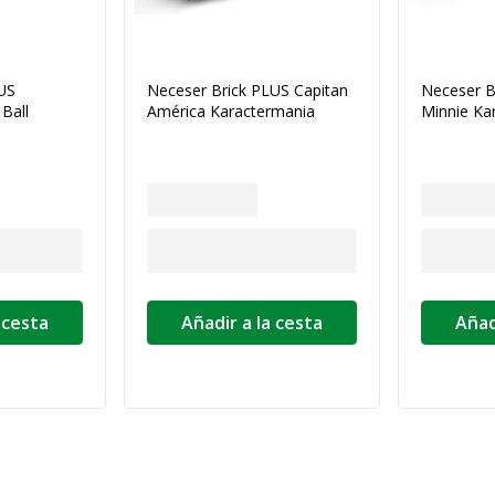
US
Neceser Brick PLUS Capitan
Neceser B
Ball
América Karactermania
Minnie Ka
 cesta
Añadir a la cesta
Añad