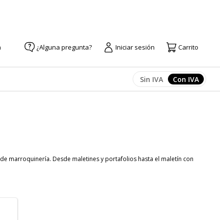
a
¿Alguna pregunta?
Iniciar sesión
Carrito
Sin IVA
Con IVA
Afficher les prix
Afficher l
de marroquinería. Desde maletines y portafolios hasta el maletín con