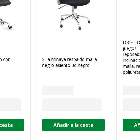
DRIFT DR
juegos 
reposabr
en con
Silla minaya respaldo malla
inclinaci
negro asiento 3d negro
malla, r
poliuret
 cesta
Añadir a la cesta
Añ