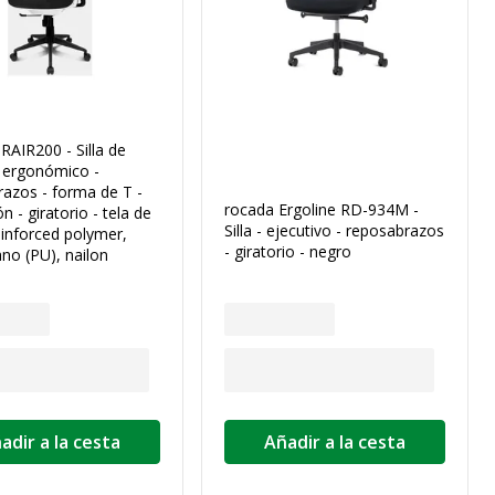
AIR200 - Silla de
- ergonómico -
azos - forma de T -
rocada Ergoline RD-934M -
ón - giratorio - tela de
Silla - ejecutivo - reposabrazos
einforced polymer,
- giratorio - negro
ano (PU), nailon
adir a la cesta
Añadir a la cesta