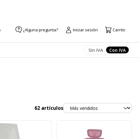
a
¿Alguna pregunta?
Iniciar sesión
Carrito
Sin IVA
Con IVA
Afficher les prix
Afficher l
Ordenar
62
artículos