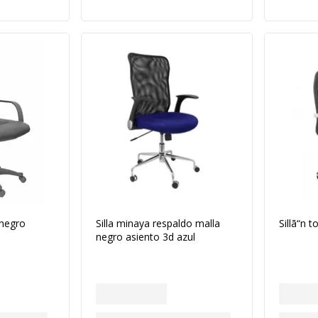
l negro
Silla minaya respaldo malla
Sillã“n t
negro asiento 3d azul