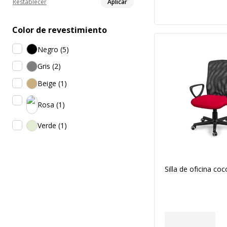
Restablecer
Aplicar
Color de revestimiento
Negro
(
5
)
Gris
(
2
)
Beige
(
1
)
Rosa
(
1
)
Verde
(
1
)
Silla de oficina coc