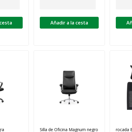
 cesta
Añadir a la cesta
Añ
gra
Silla de Oficina Magnum negro
rocada E