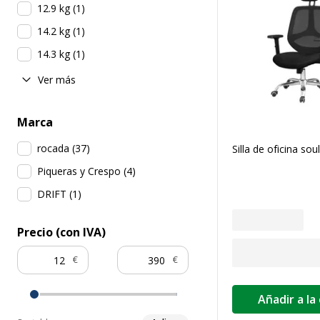
12.9 kg
(
1
)
14.2 kg
(
1
)
14.3 kg
(
1
)
Ver más
Marca
rocada
(
37
)
Silla de oficina soul
Piqueras y Crespo
(
4
)
DRIFT
(
1
)
Precio (con IVA)
€
€
Añadir a la