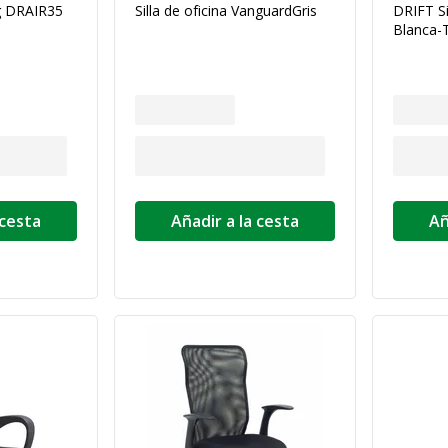
g DRAIR35
Silla de oficina VanguardGris
DRIFT S
Blanca-
 cesta
Añadir a la cesta
Añ