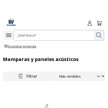
Iniciar sesió
Carrit
In
Afficher la navigation
Encontrar mi tienda
Mamparas y paneles acústicos
Ordenar
Filtrar