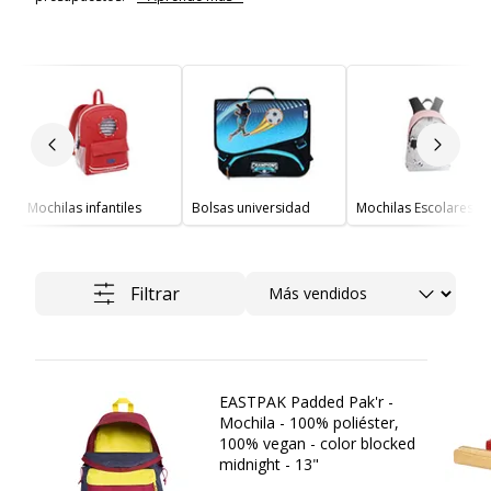
Diapositiva anterior
Siguie
Mochilas infantiles
Bolsas universidad
Mochilas Escolares
Ordenar
Filtrar
EASTPAK Padded Pak'r -
Mochila - 100% poliéster,
100% vegan - color blocked
midnight - 13"