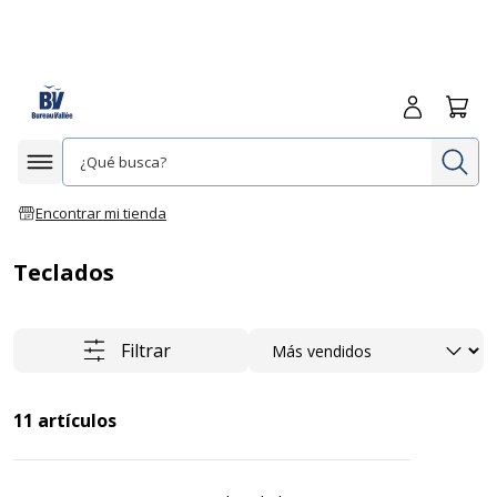
Iniciar sesió
Carrit
In
Afficher la navigation
Encontrar mi tienda
Teclados
Ordenar
Filtrar
11
artículos