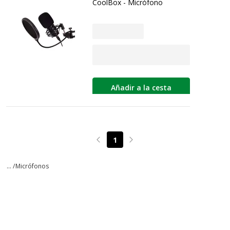
CoolBox - Micrófono
Añadir a la cesta
1
Page précédente
Page suivante
... /
Micrófonos