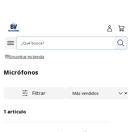
Iniciar sesió
Carrit
In
Afficher la navigation
Encontrar mi tienda
Micrófonos
Ordenar
Filtrar
1
artículo