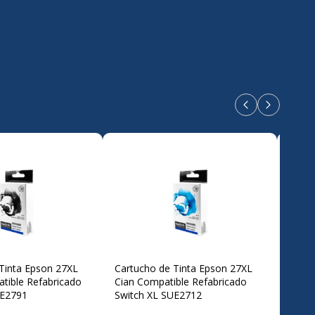
Productos ante
Próximos 
Tinta Epson 27XL
Cartucho de Tinta Epson 27XL
Cartu
tible Refabricado
Cian Compatible Refabricado
Mage
UE2791
Switch XL SUE2712
Refab