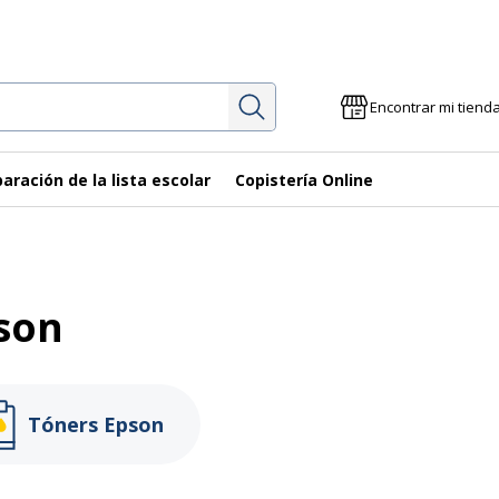
Investigación
Encontrar mi tiend
aración de la lista escolar
Copistería Online
pson
Tóners Epson