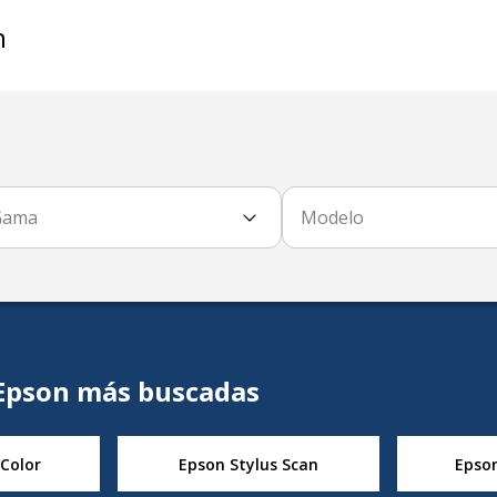
n
Gama
Modelo
 Epson más buscadas
 Color
Epson Stylus Scan
Epso