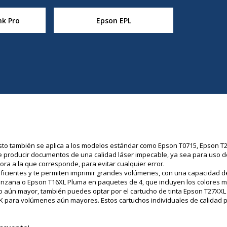
k Pro
Epson EPL
!
Esto también se aplica a los modelos estándar como Epson T0715, Epson T29
te producir documentos de una calidad láser impecable, ya sea para uso de 
ora a la que corresponde, para evitar cualquier error.
icientes y te permiten imprimir grandes volúmenes, con una capacidad de
zana o Epson T16XL Pluma en paquetes de 4, que incluyen los colores mag
o aún mayor, también puedes optar por el cartucho de tinta Epson T27XXL 
a K para volúmenes aún mayores. Estos cartuchos individuales de calidad 