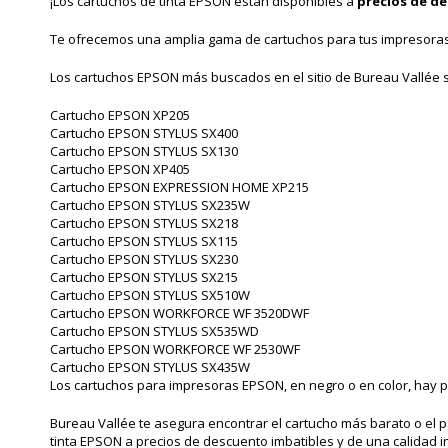
¡Los cartuchos de tinta EPSON están disponibles a
precios de d
Te ofrecemos una amplia gama de cartuchos para tus impresora
Los cartuchos EPSON más buscados en el sitio de Bureau Vallée 
Cartucho EPSON XP205
Cartucho EPSON STYLUS SX400
Cartucho EPSON STYLUS SX130
Cartucho EPSON XP405
Cartucho EPSON EXPRESSION HOME XP215
Cartucho EPSON STYLUS SX235W
Cartucho EPSON STYLUS SX218
Cartucho EPSON STYLUS SX115
Cartucho EPSON STYLUS SX230
Cartucho EPSON STYLUS SX215
Cartucho EPSON STYLUS SX510W
Cartucho EPSON WORKFORCE WF 3520DWF
Cartucho EPSON STYLUS SX535WD
Cartucho EPSON WORKFORCE WF 2530WF
Cartucho EPSON STYLUS SX435W
Los cartuchos para impresoras EPSON, en negro o en color, hay p
Bureau Vallée te asegura encontrar el cartucho más barato o el 
tinta EPSON a precios de descuento imbatibles y de una calidad 