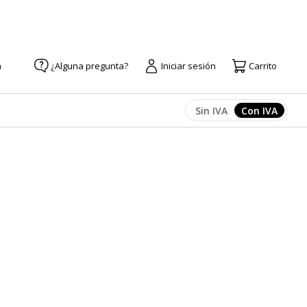
a
¿Alguna pregunta?
Iniciar sesión
Carrito
Sin IVA
Con IVA
Afficher les prix
Afficher l