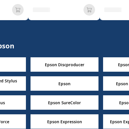
Añadir a la cesta
Añadir a la cesta
pson
Epson Discproducer
Epso
ed Stylus
Epson
Epson
lus
Epson SureColor
Epso
orce
Epson Expression
Epson Ex