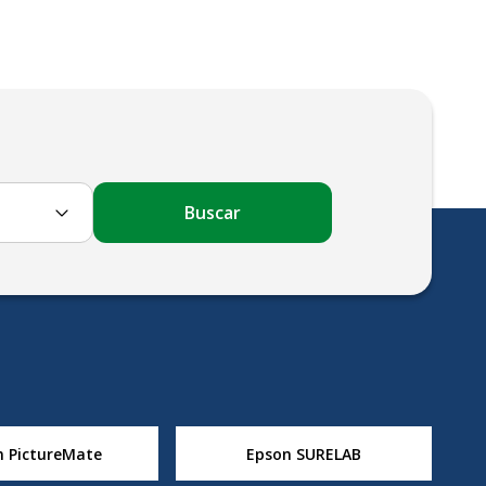
Buscar
n PictureMate
Epson SURELAB