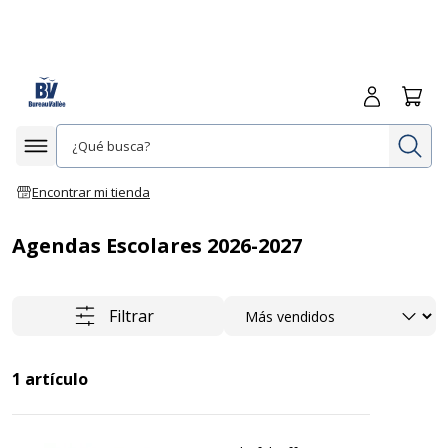
Iniciar sesió
Carrit
In
Afficher la navigation
Encontrar mi tienda
Agendas Escolares 2026-2027
Ordenar
Filtrar
1
artículo