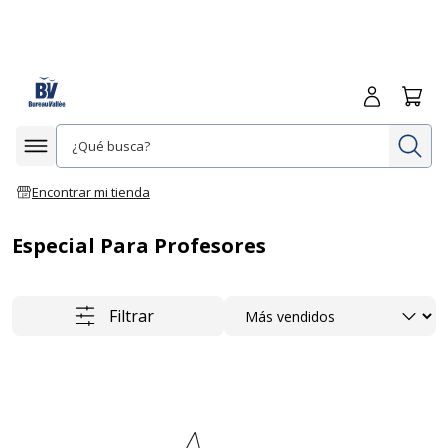
Iniciar sesió
Carrit
In
Afficher la navigation
Encontrar mi tienda
Especial Para Profesores
Ordenar
Filtrar