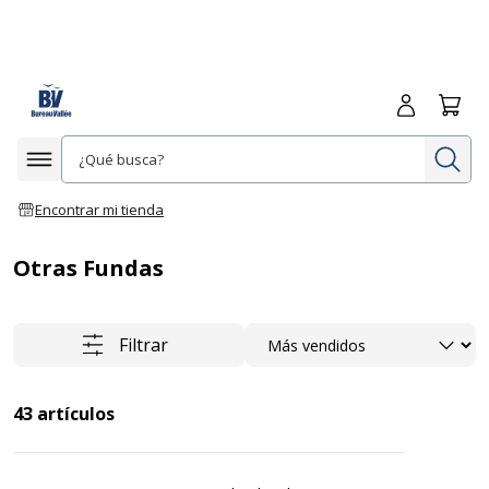
Iniciar sesió
Carrit
In
Afficher la navigation
Encontrar mi tienda
Otras Fundas
Ordenar
Filtrar
43
artículos