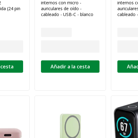
2
internos con micro -
internos c
ida (24 pin
auriculares de oído -
auriculare
cableado - USB-C - blanco
cableado -
 cesta
Añadir a la cesta
Añad