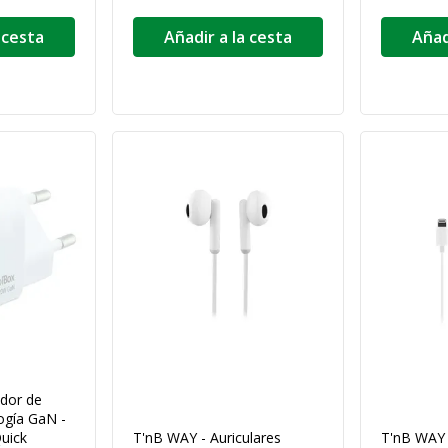
 cesta
Añadir a la cesta
Añad
dor de
logía GaN -
Quick
T'nB WAY - Auriculares
T'nB WAY 