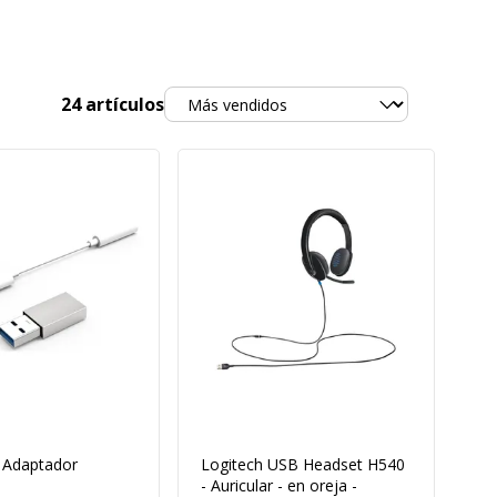
Ordenar
24
artículos
 Adaptador
Logitech USB Headset H540
- Auricular - en oreja -