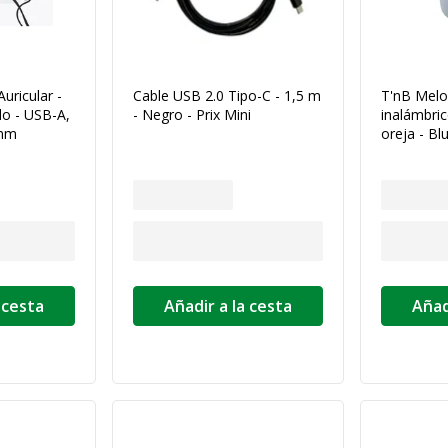
Auricular -
Cable USB 2.0 Tipo-C - 1,5 m
T'nB Melod
do - USB-A,
- Negro - Prix Mini
inalámbric
 mm
oreja - Bl
 cesta
Añadir a la cesta
Añad