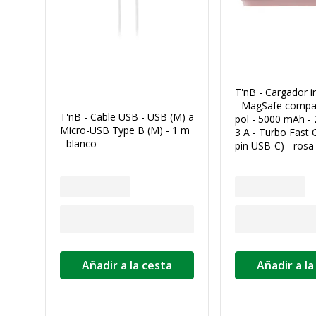
T'nB - Cargador i
- MagSafe compati
T'nB - Cable USB - USB (M) a
pol - 5000 mAh - 
Micro-USB Type B (M) - 1 m
3 A - Turbo Fast 
- blanco
pin USB-C) - rosa
Añadir a la cesta
Añadir a la