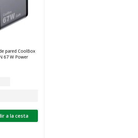
de pared CoolBox
N 67 W Power
ir a la cesta