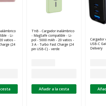
nalámbrico
T'nB - Cargador inalámbrico
ble - Li-
- MagSafe compatible - Li-
Cargador 
20 vatios -
pol - 5000 mAh - 20 vatios -
USB-C Ga
Charge (24
3 A - Turbo Fast Charge (24
Delivery
pin USB-C) - verde
 cesta
Añadir a la cesta
Añad