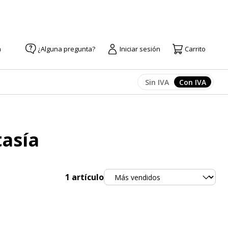
a
¿Alguna pregunta?
Iniciar sesión
Carrito
Sin IVA
Con IVA
Afficher les prix
Afficher l
tasía
Ordenar
1
artículo