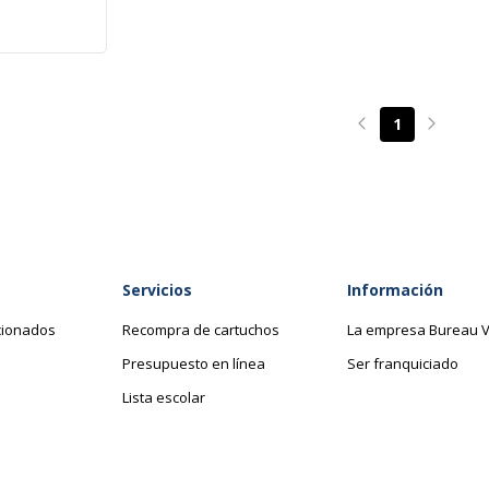
1
Page précédente
Page su
Servicios
Información
cionados
Recompra de cartuchos
La empresa Bureau V
Presupuesto en línea
Ser franquiciado
Lista escolar