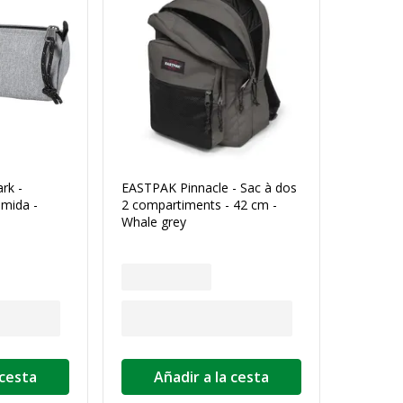
rk -
EASTPAK Pinnacle - Sac à dos
amida -
2 compartiments - 42 cm -
Whale grey
 cesta
Añadir a la cesta