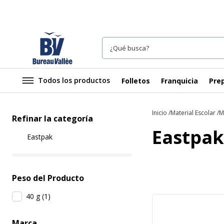
Todos los productos
Folletos
Franquicia
Prep
Inicio
Material Escolar
M
Refinar la categoría
Eastpak
Eastpak
Peso del Producto
40 g
(
1
)
Marca