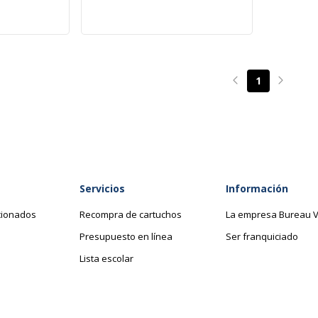
1
Page précédente
Page su
Servicios
Información
cionados
Recompra de cartuchos
La empresa Bureau V
Presupuesto en línea
Ser franquiciado
Lista escolar