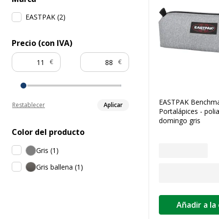
EASTPAK
(
2
)
Precio (con IVA)
€
€
EASTPAK Benchma
Restablecer
Aplicar
Portalápices - poli
domingo gris
Color del producto
Gris
(
1
)
Gris ballena
(
1
)
Añadir a la