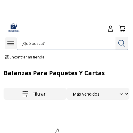
Iniciar sesió
Carrit
In
Afficher la navigation
Encontrar mi tienda
Balanzas Para Paquetes Y Cartas
Ordenar
Filtrar