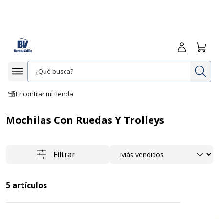
Iniciar sesió
Carrit
In
Afficher la navigation
Encontrar mi tienda
Mochilas Con Ruedas Y Trolleys
Ordenar
Filtrar
5
artículos