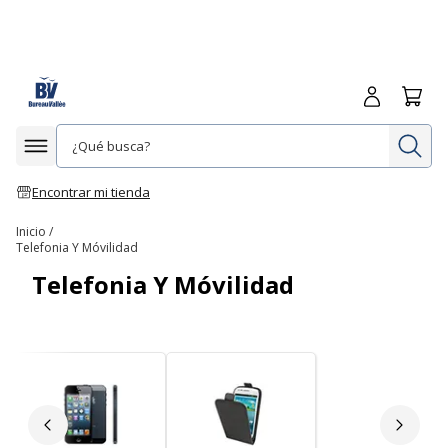
Iniciar sesió
Carrit
In
Afficher la navigation
Encontrar mi tienda
Inicio
Telefonia Y Móvilidad
Telefonia Y Móvilidad
Diapositiva anterior
Siguie