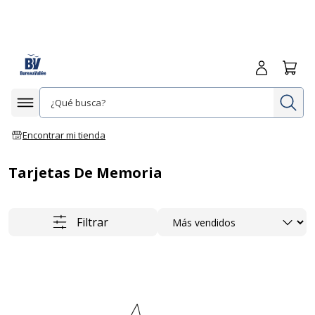
Iniciar sesió
Carrit
In
Afficher la navigation
Encontrar mi tienda
Tarjetas De Memoria
Ordenar
Filtrar