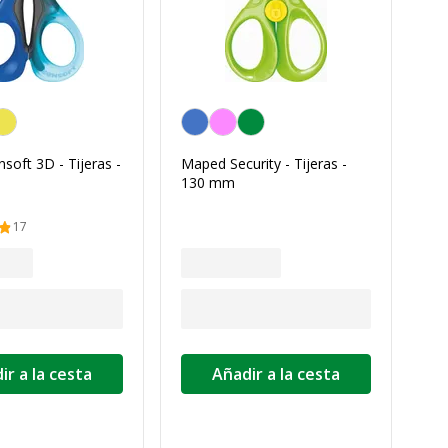
ción del color
Personalización del color
soft 3D - Tijeras -
Maped Security - Tijeras -
130 mm
17
ir a la cesta
Añadir a la cesta