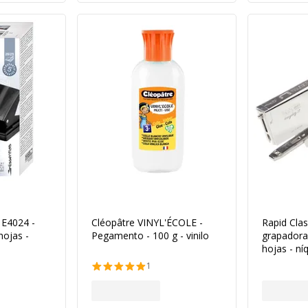
 E4024 -
Cléopâtre VINYL'ÉCOLE -
Rapid Clas
hojas -
Pegamento - 100 g - vinilo
grapadora 
hojas - ní
1