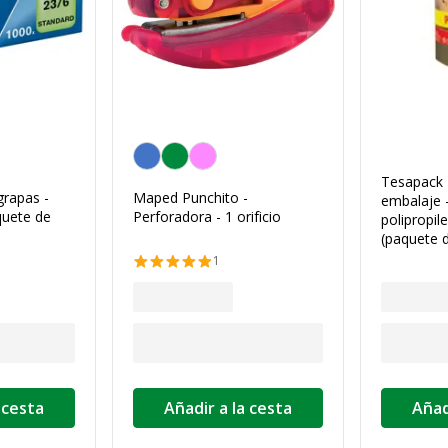
Personalización del color
Tesapack 
grapas -
Maped Punchito -
embalaje 
quete de
Perforadora - 1 orificio
polipropil
(paquete 
1
 cesta
Añadir a la cesta
Añad