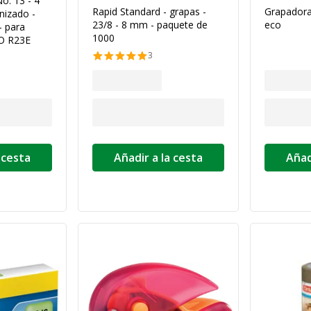
o. 13 - 4
Rapid Standard - grapas -
Grapadora
nizado -
23/8 - 8 mm - paquete de
eco
- para
1000
O R23E
3
 cesta
Añadir a la cesta
Añad