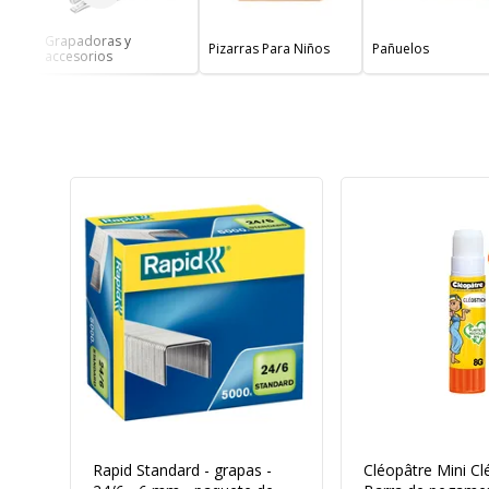
Grapadoras y
Pizarras Para Niños
Pañuelos
accesorios
Rapid Standard - grapas -
Cléopâtre Mini Clé