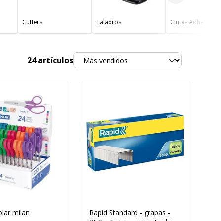
Cutters
Taladros
Cintas Adhesivas
Ordenar
24
artículos
olar milan
Rapid Standard - grapas -