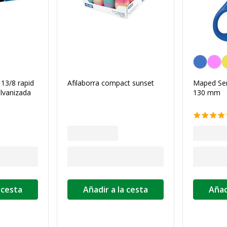
Personaliza
13/8 rapid
Afilaborra compact sunset
Maped Sen
alvanizada
130 mm
 cesta
Añadir a la cesta
Añad