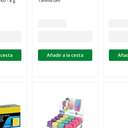
to - 8 g
15mmx10m
 cesta
Añadir a la cesta
Añad