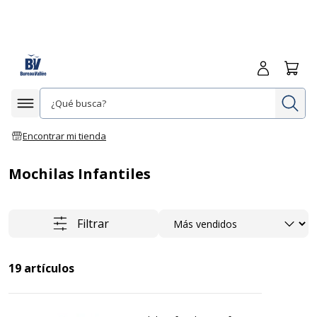
Iniciar sesió
Carrit
In
Afficher la navigation
Encontrar mi tienda
Mochilas Infantiles
Ordenar
Filtrar
19
artículos