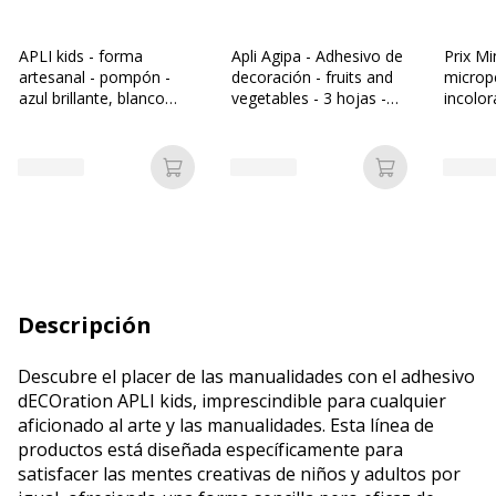
APLI kids - forma
Apli Agipa - Adhesivo de
Prix Mi
artesanal - pompón -
decoración - fruits and
microp
azul brillante, blanco
vegetables - 3 hojas -
incolor
brillante, rojo brillante,
no permanente
polipr
negro brillante, naranja
4/100 -
brillante, púrpura
Añadir a la cesta
Añadir a la c
brillante, verde brillante,
amarillo brillante
(paquete de 78)
Descripción
Descubre el placer de las manualidades con el adhesivo
dECOration APLI kids, imprescindible para cualquier
aficionado al arte y las manualidades. Esta línea de
productos está diseñada específicamente para
satisfacer las mentes creativas de niños y adultos por