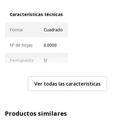
Características técnicas
Características técnicas
Forma
Cuadrado
Nº de hojas
6.0000
Permanente
Sí
Características generales
Características generales
Ver todas las características
Categoría de color
Amarillo, Azul, Naranja, Rojo,
Rosa, Verde
Productos similares
Contenido del
Plantilla
paquete