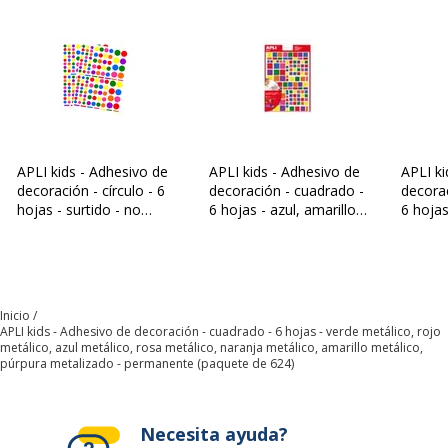
APLI kids - Adhesivo de
APLI kids - Adhesivo de
APLI ki
decoración - círculo - 6
decoración - cuadrado -
decorac
hojas - surtido - no
6 hojas - azul, amarillo,
6 hojas
permanente (paquete
púrpura, rojo, amarillo
perman
de 624)
claro, verde, naranja,
de 720
azul claro, turquesa, lila,
rosa, fucsia - no
permanente (paquete
Inicio
de 756)
APLI kids - Adhesivo de decoración - cuadrado - 6 hojas - verde metálico, rojo
metálico, azul metálico, rosa metálico, naranja metálico, amarillo metálico,
púrpura metalizado - permanente (paquete de 624)
Necesita ayuda?