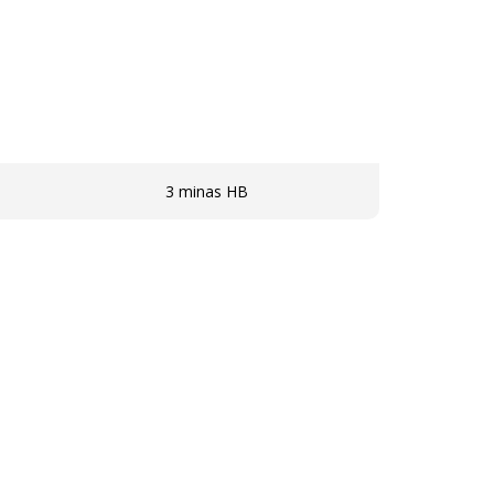
3 minas HB
ervicios
rvicios
dad
La imagen del producto mostrado
en
puede ser de otro color