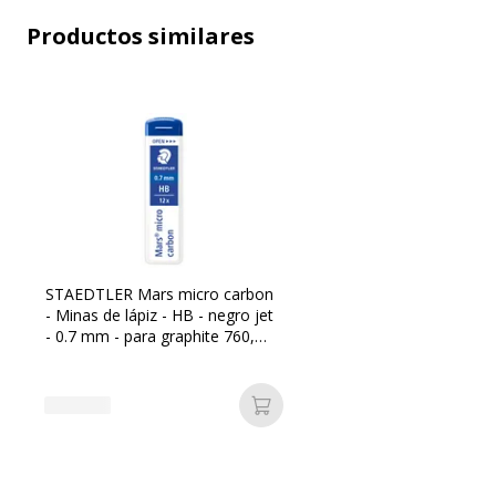
Subcategoría
Bolígrafos y
Productos similares
Tipo de producto
Lápiz mecá
Características técnicas
Características técnicas
Sujeción de bolsillo
Sí
STAEDTLER Mars micro carbon
- Minas de lápiz - HB - negro jet
Depósito transparente
Sí
- 0.7 mm - para graphite 760,
762, 779
Color de escritura
Neg
Añadir a la cesta
Mina
HB
Grado de punta
HB