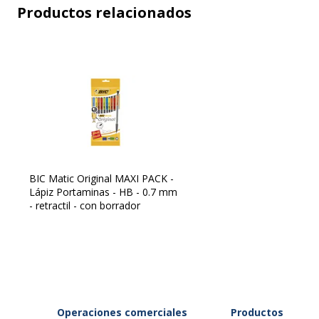
Productos relacionados
Características
Mec
Sin 
Grosor de línea máximo (mm)
0.7
Material del núcleo
Pol
Recargable
Sí
BIC Matic Original MAXI PACK -
Lápiz Portaminas - HB - 0.7 mm
Replegable
Sí
- retractil - con borrador
Características ambientales
Operaciones comerciales
Características ambientales
Productos