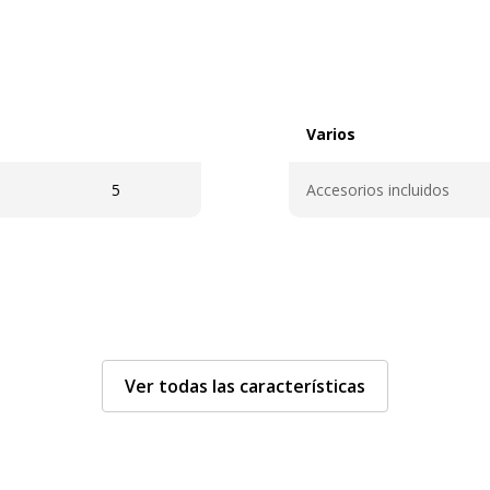
Varios
Varios
5
Accesorios incluidos
Información sobre los s
Información sobre los se
Ver todas las características
Descargo de responsabili
sobre el color de la imag