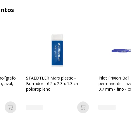
untos
bolígrafo
STAEDTLER Mars plastic -
Pilot FriXion Ball
o, azul,
Borrador - 6.5 x 2.3 x 1.3 cm -
permanente - azul
polipropileno
0.7 mm - fino - 
Añadir a la cesta
Añadir a la cesta