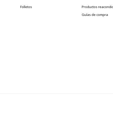
Envases sin plástico
Folletos
Productos reacondi
Producto recargable
Guías de compra
Producto sin plástico
Reciclable
Presencia de sustancias peligrosas.