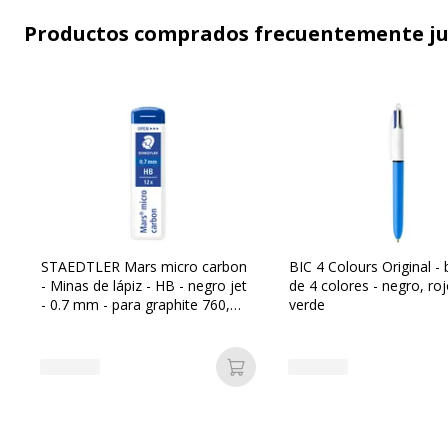
Productos comprados frecuentemente j
STAEDTLER Mars micro carbon
BIC 4 Colours Original - 
- Minas de lápiz - HB - negro jet
de 4 colores - negro, roj
- 0.7 mm - para graphite 760,
verde
762, 779
Añadir a la cesta