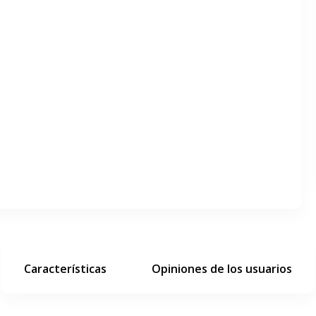
ar pantalla completa
siguiente diapositiva
Características
Opiniones de los usuarios