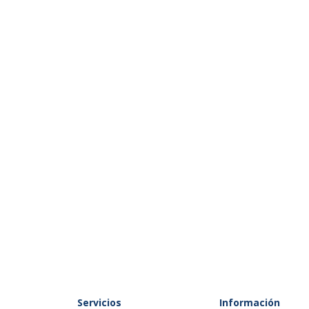
anismo de botón
afilar
 mm
ímero alto
Datos logísticos
Servicios
Datos logísticos
Información