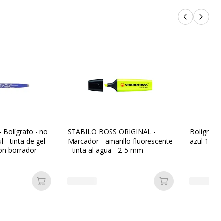
Productos 
Próxi
 - Bolígrafo - no
STABILO BOSS ORIGINAL -
Bolígrafo
 - tinta de gel -
Marcador - amarillo fluorescente
azul 1 m
con borrador
- tinta al agua - 2-5 mm
Añadir a la cesta
Añadir a la ces