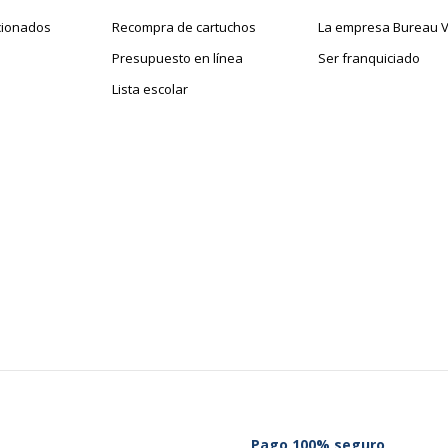
Sí
Cantidad empaquetada
cionados
Recompra de cartuchos
La empresa Bureau V
No
Presupuesto en línea
Ser franquiciado
Lista escolar
No
Sí
Sí
Pago 100% seguro