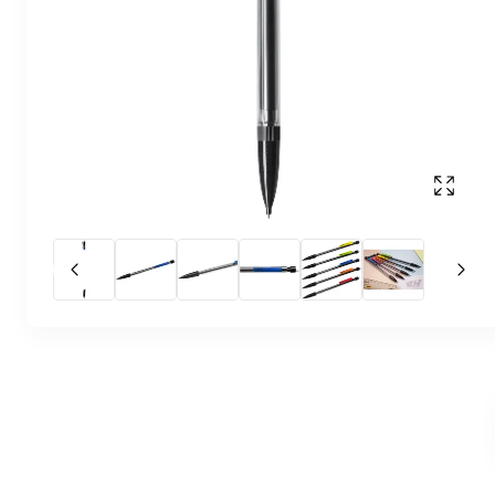
Mostr
Diapositiva anterior
La 