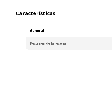
Características
General
General
Resumen de la reseña
Características generales
Características generales
Borrador incluido
Sí
Cantidad incluida
1