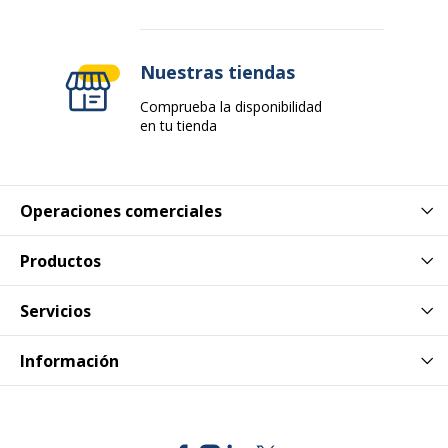
Cantidad incluida
1 Casete(s)
Nuestras tiendas
Cantidad incluida
1
Comprueba la disponibilidad
en tu tienda
Subcategoría de
Tarjetas, etiquetas y
soporte
adhesivos
Operaciones comerciales
Datos de identificación
Datos de identificación
Productos
Código de barras
4977766052375,4977766685054
maestro
Servicios
Marca
Brother
Información
Referencia del
TZE211
fabricante