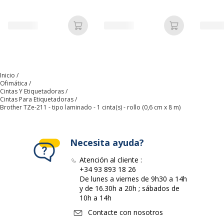
Tecnología de impresión
Transferencia térmica
Añadir a la cesta
Añadir a la c
Tipo de adhesivo
Autoadhesivo
Tipo de soporte
Tipo laminado
Inicio
Varios
Ofimática
Varios
Cintas Y Etiquetadoras
Cintas Para Etiquetadoras
Brother TZe-211 - tipo laminado - 1 cinta(s) - rollo (0,6 cm x 8 m)
Especificaciones
Brother PT-P750W, PT-P950NW ¦
Brother P-Touch PT-D210VP, PT-
D800W, PT-H500 ¦ Brother P-Touch
Necesita ayuda?
Cube Plus PT-P710BTH
Atención al cliente :
Características generales
+34 93 893 18 26
Características generales
De lunes a viernes de 9h30 a 14h
y de 16.30h a 20h ; sábados de
Categoría de accesorio
Soportes de impresión
10h a 14h
Contacte con nosotros
Categoría de color
Blanco