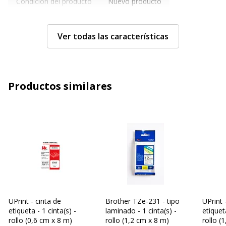
Condición del producto
Nuevo producto
Características técnicas
Características técnicas
Ver todas las características
Color
Negro sobre blanco
Tamaño reducido (para
6 mm
Productos similares
clasificar)
Propiedades
Durable
Resistente a la abrasión
Resistente a productos
químicos
Uso en interior/exterior
Tamaño de soporte
Rollo (0,6 cm x 8 m)
UPrint - cinta de
Brother TZe-231 - tipo
UPrint 
Tecnología
Térmico
etiqueta - 1 cinta(s) -
laminado - 1 cinta(s) -
etiqueta
rollo (0,6 cm x 8 m)
rollo (1,2 cm x 8 m)
rollo (