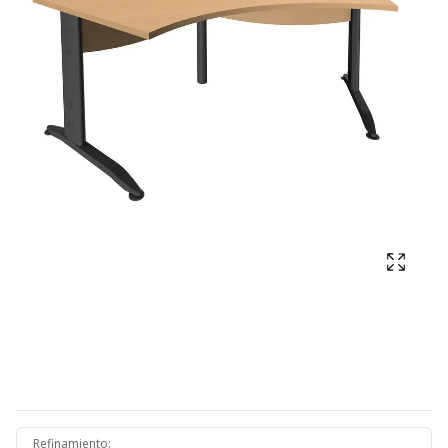
Mostra
Refinamiento
: