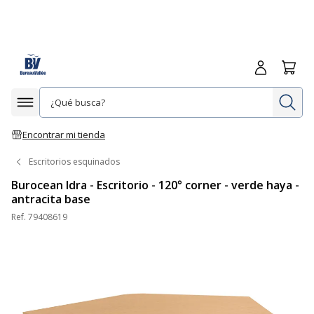
Iniciar sesió
Carrit
In
Afficher la navigation
Encontrar mi tienda
Escritorios esquinados
Burocean Idra - Escritorio - 120° corner - verde haya -
antracita base
Ref.
79408619