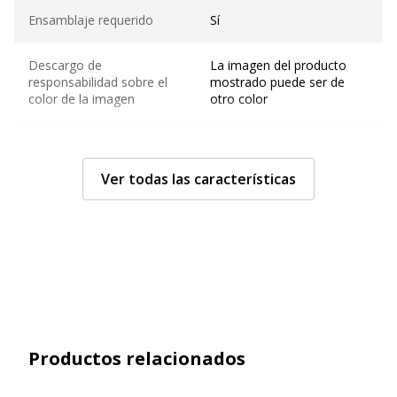
Ensamblaje requerido
Sí
Descargo de
La imagen del producto
responsabilidad sobre el
mostrado puede ser de
color de la imagen
otro color
Usar
Oficina individual
Ver todas las características
Características generales
Características generales
Rango
Idra
Tipo de producto
Escritorio
Tipo de oficina
Escritorio de esquina
Productos relacionados
Orientación del escritorio
A la derecha