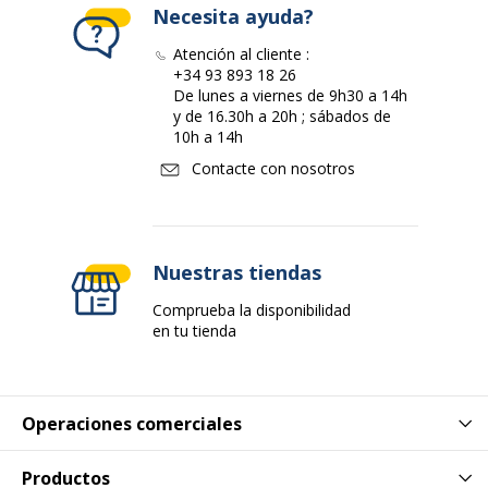
Necesita ayuda?
Forma
80 cm
Atención al cliente :
+34 93 893 18 26
De lunes a viernes de 9h30 a 14h
Datos de identificación
Datos de identificación
y de 16.30h a 20h ; sábados de
10h a 14h
Contacte con nosotros
Código de barras maestro
3253310149908
Marca
Burocean
Nuestras tiendas
Referencia del fabricante
ID364HBA
Comprueba la disponibilidad
Características básicas
en tu tienda
Características básicas
Material
Metal
Operaciones comerciales
Acabado
Epoxi
Productos