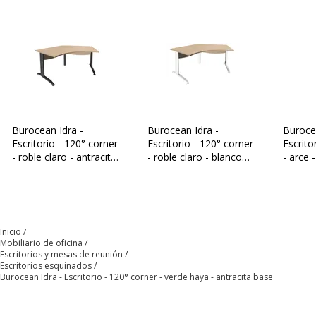
Características de la superficie superior
Características de la superficie superior
Bordes
ABS 2mm
Color
Verde haya
Burocean Idra -
Burocean Idra -
Buroce
Densidad del panel
700 kg/m3
Escritorio - 120° corner
Escritorio - 120° corner
Escrito
- roble claro - antracita
- roble claro - blanco
- arce 
Grosor
25 mm
base
base
Forma
Esquina a 120º
Inicio
Anchura de la mesa
185 cm
Mobiliario de oficina
Escritorios y mesas de reunión
Escritorios esquinados
Burocean Idra - Escritorio - 120° corner - verde haya - antracita base
Material
Madera aglomerada
Acabado
Melamina