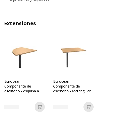
Extensiones
Burocean -
Burocean -
Componente de
Componente de
escritorio - esquina a
escritorio - rectangular -
90º - verde haya -
verde haya - antracita
antracita base
base
Añadir a la cesta
Añadir a la c