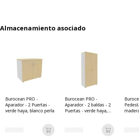
Almacenamiento asociado
Burocean PRO -
Burocean PRO -
Buroce
Aparador - 2 Puertas -
Aparador - 2 baldas - 2
Pedesta
verde haya, blanco perla
Puertas - verde haya,
madera
blanco perla
verde 
Añadir a la cesta
Añadir a la c