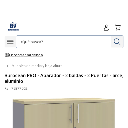
Iniciar sesió
Carrit
In
Afficher la navigation
Encontrar mi tienda
Muebles de media y baja altura
Burocean PRO - Aparador - 2 baldas - 2 Puertas - arce,
aluminio
Ref.
79377062