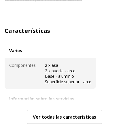
Características
Varios
Varios
Componentes
2 x asa
2 x puerta - arce
Base - aluminio
Superficie superior - arce
Información sobre los servicios
Información sobre los servicios
Ensamblaje
Sí
Ver todas las características
requerido