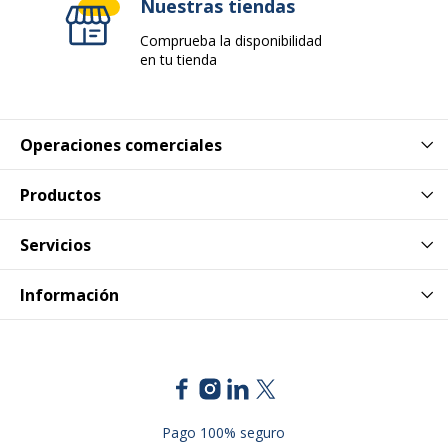
Nuestras tiendas
Tipo de producto
Aparador
Comprueba la disponibilidad
en tu tienda
Características
Monta tú mismo
Datos de identificación
Datos de identificación
Operaciones comerciales
Código de barras maestro
2012348123400
Productos
Marca
Burocean
Servicios
Referencia del fabricante
RP811PPUT
Información
Dimensiones y peso
Dimensiones y peso
Dimensiones y Peso -
Superficie superior - grosor:
Detalles
25 mm
Pago 100% seguro