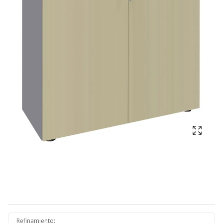
Mostra
Refinamiento
: