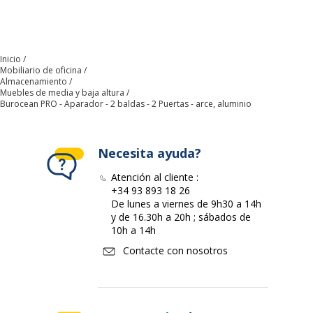
Diseñado para archivos
Sí
colgantes
Inicio
Características generales
Mobiliario de oficina
Características generales
Almacenamiento
Muebles de media y baja altura
Burocean PRO - Aparador - 2 baldas - 2 Puertas - arce, aluminio
Rango
Dual, Idra, Idra Manager
Nº de baldas
2
Necesita ayuda?
Atención al cliente :
Nº de puertas
2
+34 93 893 18 26
De lunes a viernes de 9h30 a 14h
y de 16.30h a 20h ; sábados de
Modelo
Cuerpo de aluminio
10h a 14h
Contacte con nosotros
Tipo de instalación
Apoyo de pie
Tipo de puerta
Con bisagras