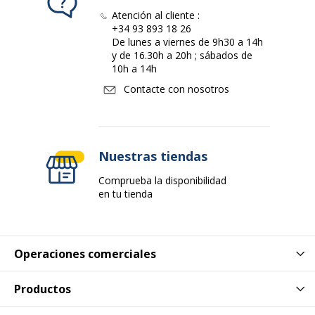
melamina
Atención al cliente :
+34 93 893 18 26
Acabado
Melamina de alta resistencia
De lunes a viernes de 9h30 a 14h
y de 16.30h a 20h ; sábados de
10h a 14h
Forma
70 cm
Contacte con nosotros
Datos de identificación
Datos de identificación
Código de barras maestro
3253310486089
Nuestras tiendas
Comprueba la disponibilidad
Marca
Burocean
en tu tienda
Referencia del fabricante
RM147CNBU
Operaciones comerciales
Base
Base
Productos
Color de base
Aluminio