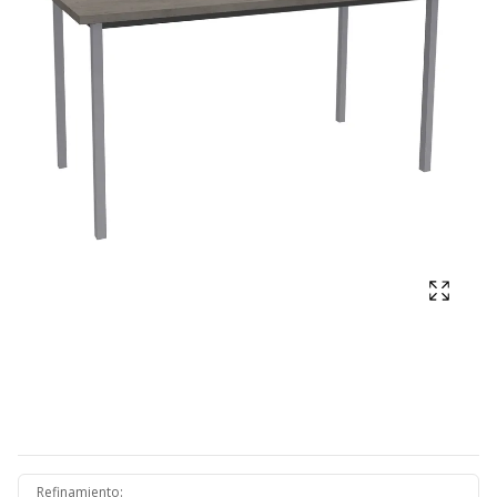
Mostra
Refinamiento
: