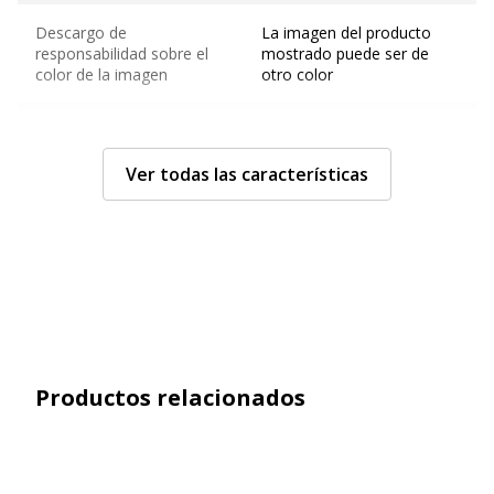
Descargo de
La imagen del producto
responsabilidad sobre el
mostrado puede ser de
color de la imagen
otro color
Nombre del grupo
Mesa de reuniones
Ver todas las características
Características técnicas
Características técnicas
Forma de mesa
Rectangular
Características generales
Características generales
Rango
Tables de réunion modulables
Productos relacionados
BUROCEAN
Modelo
Pies de aluminio