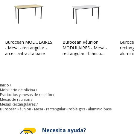
Tipo de
Mesa
producto
Características de la superficie superior
Características de la superficie superior
Burocean MODULAIRES
Bordes
ABS 2mm
Burocean Réunion
Buroce
- Mesa - rectangular -
MODULAIRES - Mesa -
rectang
arce - antracita base
rectangular - blanco
alumin
Color
Roble gris
perla - antracita base
Densidad del
700 kg/m3
panel
Inicio
Mobiliario de oficina
Grosor
19 mm
Escritorios y mesas de reunión
Mesas de reunión
Mesas Rectangulares
Anchura de la
140 cm
Burocean Réunion - Mesa - rectangular - roble gris - aluminio base
mesa
Necesita ayuda?
Material
Aglomerado, Tablero de partículas de