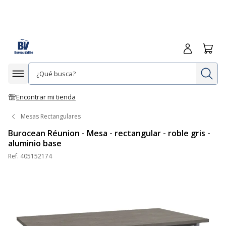
Iniciar sesió
Carrit
In
Afficher la navigation
Encontrar mi tienda
Mesas Rectangulares
Burocean Réunion - Mesa - rectangular - roble gris -
aluminio base
Ref.
405152174