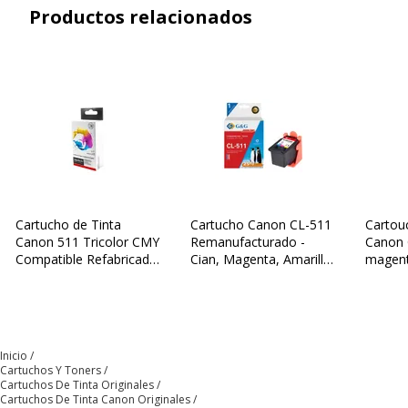
Varios
Productos relacionados
Especificaciones
Canon PIXMA iP2700
,
iP2702
,
MP230
,
MP237
,
MP240
,
MP250
,
MP252
,
MP258
,
MP260
,
MP270
,
MP272
,
MP280
,
MP282
,
MP480
,
MP490
,
MP492
,
MP495
,
MP499
,
MX320
,
MX330
,
MX340
,
MX350
,
MX360
,
MX410
,
MX420
Cantidad
Paquete de 1
incluida
Cartucho de Tinta
Cartucho Canon CL-511
Cartou
Canon 511 Tricolor CMY
Remanufacturado -
Canon 
Información sobre los servicios
Compatible Refabricado
Cian, Magenta, Amarillo
magenta
Información sobre los servicios
Switch SUC511
- G&G
Condición del producto
Nuevo producto
Datos logísticos
Inicio
Datos logísticos
Cartuchos Y Toners
Cartuchos De Tinta Originales
Cartuchos De Tinta Canon Originales