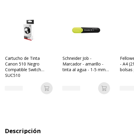
Cartucho de Tinta
Schneider Job -
Fellow
Canon 510 Negro
Marcador - amarillo -
- A4 (
Compatible Switch
tinta al agua - 1-5 mm -
bolsas
SUC510
medio
Añadir a la cesta
Añadir a la c
Descripción