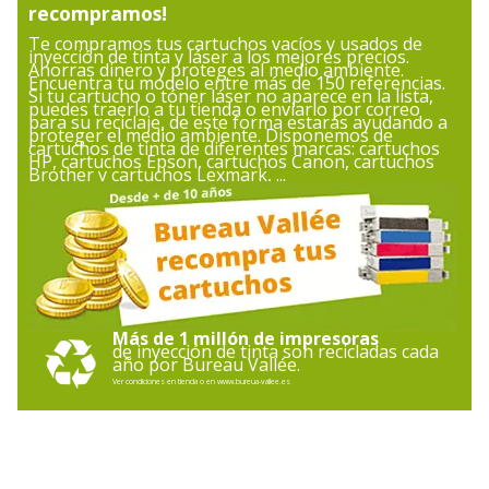
recompramos!
Te compramos tus cartuchos vacíos y usados de
Cantidad incluida
1
inyección de tinta y láser a los mejores precios.
Ahorras dinero y proteges al medio ambiente.
Encuentra tu modelo entre más de 150 referencias.
Si tu cartucho o tóner láser no aparece en la lista,
Tipo de cartucho
Marca
puedes traerlo a tu tienda o enviarlo por correo
para su reciclaje, de este forma estarás ayudando a
proteger el medio ambiente. Disponemos de
cartuchos de tinta de diferentes marcas: cartuchos
Cantidad incluida
1 Unidad(es)
HP, cartuchos Epson, cartuchos Canon, cartuchos
Brother y cartuchos Lexmark, ...
Datos de identificación
Datos de identificación
Código de barras
4960999617039,4960999641539
maestro
Más de 1 millón de impresoras
de inyección de tinta son recicladas cada
Marca
Canon
año por Bureau Vallée.
Ver condiciones en tienda o en www.bureua-vallee.es
Referencia del
2972B001
fabricante
Varios