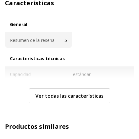
Características
General
General
Resumen de la reseña
5
Características técnicas
Características técnicas
Capacidad
estándar
Original
Si
Ver todas las características
Capacidad
9 ml
Color
Color (cian, magenta,
Productos similares
amarillo)