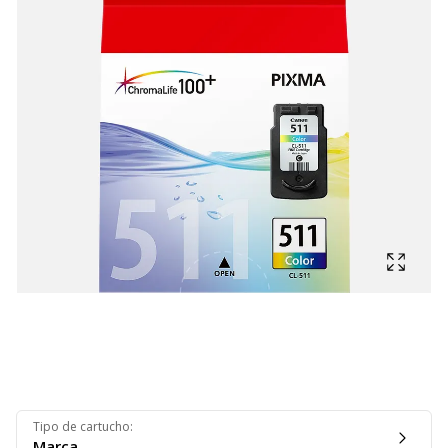
Mostra
Tipo de cartucho
:
Marca