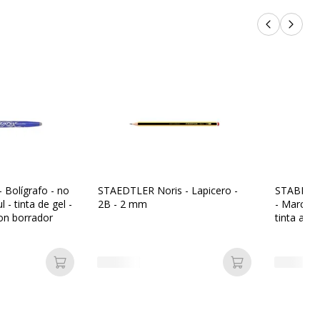
Productos 
Próxi
 - Bolígrafo - no
STAEDTLER Noris - Lapicero -
STABILO 
 - tinta de gel -
2B - 2 mm
- Marcado
con borrador
tinta al 
Añadir a la cesta
Añadir a la ces