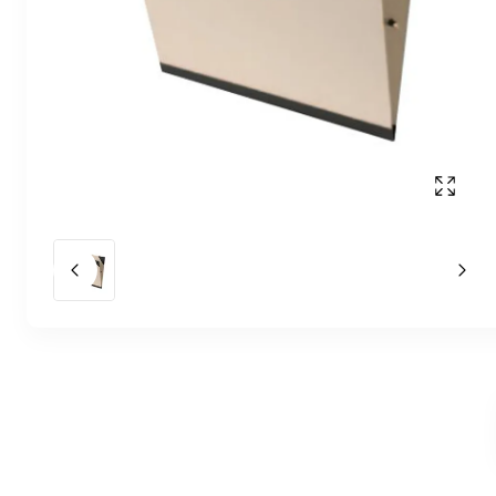
Mostr
Diapositiva anterior
La 