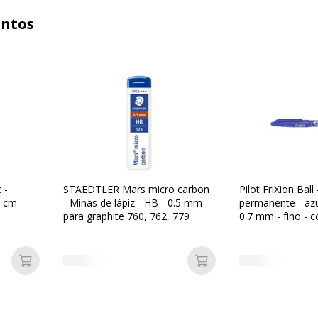
untos
 -
STAEDTLER Mars micro carbon
Pilot FriXion Ball
3 cm -
- Minas de lápiz - HB - 0.5 mm -
permanente - azul
para graphite 760, 762, 779
0.7 mm - fino - 
Añadir a la cesta
Añadir a la cesta