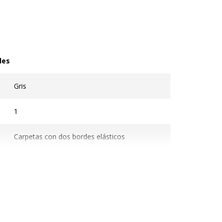
les
s
Gris
1
Carpetas con dos bordes elásticos
Carpata archivadora