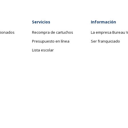
148950031334
Servicios
Información
ANSON
cionados
Recompra de cartuchos
La empresa Bureau V
Presupuesto en línea
Ser franquiciado
00003133
Lista escolar