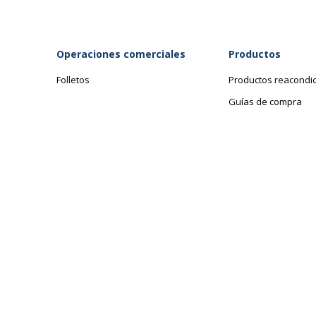
Datos de identificación
Datos de identificación
Código de barras maestro
3
Operaciones comerciales
Productos
Marca
C
Folletos
Productos reacondi
Guías de compra
Referencia del fabricante
2