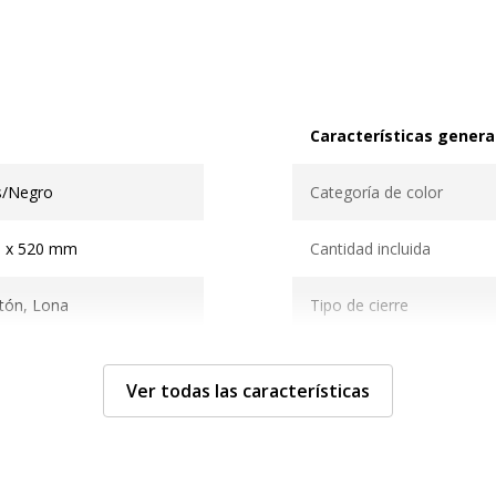
Características genera
Características generale
s/Negro
Categoría de color
0 x 520 mm
Cantidad incluida
tón, Lona
Tipo de cierre
Tipo de producto
Ver todas las características