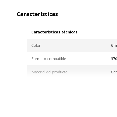
Características
Características técnicas
Características técnicas
Color
Gri
Formato compatible
37
Material del producto
Car