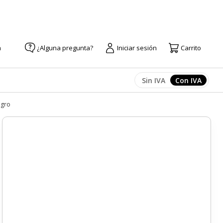
a
¿Alguna pregunta?
Iniciar sesión
Carrito
Sin IVA
Con IVA
Afficher les prix
Afficher l
egro