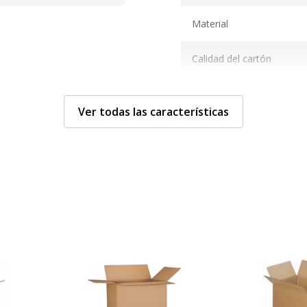
Material
Calidad del cartón
Tamaño
Ver todas las características
Características genera
Características generale
 del producto mostrado
Características
100% r
de otro color
Empaq
Categoría de
Marró
color