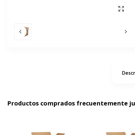
Mostr
Diapositiva anterior
La 
Descr
Productos comprados frecuentemente j