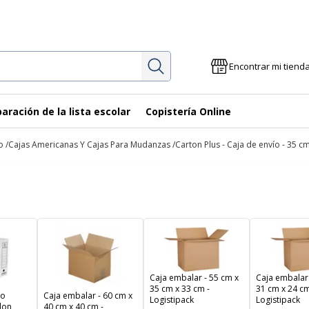
Investigación
Encontrar mi tiend
aración de la lista escolar
Copistería Online
o
Cajas Americanas Y Cajas Para Mudanzas
Carton Plus - Caja de envío - 35 c
Caja embalar - 55 cm x
Caja embalar 
35 cm x 33 cm -
31 cm x 24 cm
vo
Caja embalar - 60 cm x
Logistipack
Logistipack
lon
40 cm x 40 cm -