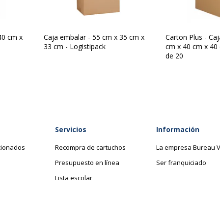
Cantidad
1
incluida
40 cm x
Caja embalar - 55 cm x 35 cm x
Carton Plus - Caj
Tipo de
Caja d
33 cm - Logistipack
cm x 40 cm x 40
producto
de 20
Datos de identificació
Servicios
Información
Datos de identificación
100 %
Código de barras maestr
cionados
Recompra de cartuchos
La empresa Bureau V
Presupuesto en línea
Ser franquiciado
undefined kg CO2e
Marca
Lista escolar
Referencia del fabricante