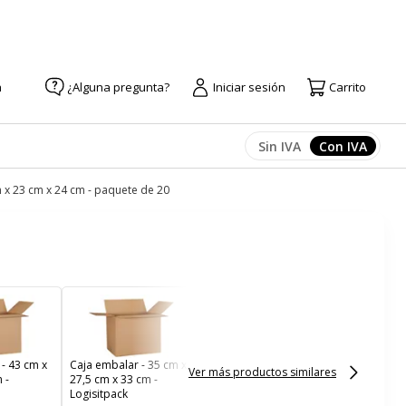
a
¿Alguna pregunta?
Iniciar sesión
Carrito
Sin IVA
Con IVA
Afficher les prix
Afficher l
m x 23 cm x 24 cm - paquete de 20
Caja americana - 25 cm
x 25 cm x 25 cm -
Logisitpack
- 43 cm x
Caja embalar - 35 cm x
Ver más productos similares
 -
27,5 cm x 33 cm -
Logisitpack