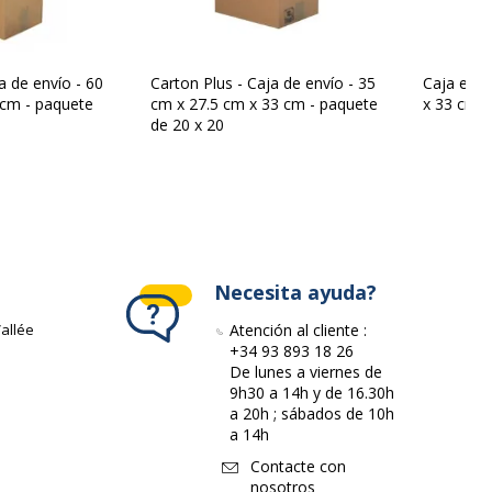
a de envío - 60
Carton Plus - Caja de envío - 35
Caja emba
e envío
 cm - paquete
cm x 27.5 cm x 33 cm - paquete
x 33 cm -
de 20 x 20
n
Necesita ayuda?
o
3664233000823,3664233006504
allée
Atención al cliente :
+34 93 893 18 26
Carton Service
De lunes a viernes de
9h30 a 14h y de 16.30h
a 20h ; sábados de 10h
SCT352324-1item
a 14h
Contacte con
nosotros