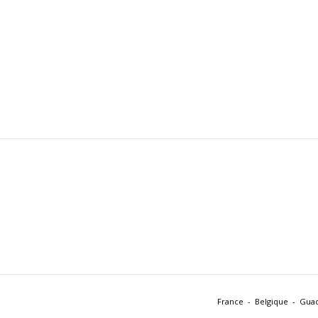
Dimensiones y peso
Dimensiones y peso
Altura
2
Altura
2
Anchura
2
Anchura
3
Profundidad
3
Profundidad
2
France
Belgique
Gua