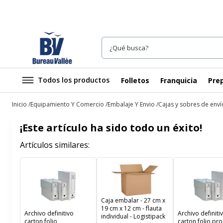
Todos los productos
Folletos
Franquicia
Prep
Inicio
Equipamiento Y Comercio
Embalaje Y Envio
Cajas y sobres de enví
¡Este artículo ha sido todo un éxito!
Artículos similares:
Caja embalar - 27 cm x
19 cm x 12 cm - flauta
Archivo definitivo
Archivo definiti
individual - Logistipack
carton folio
carton folio pro