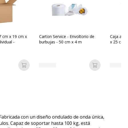
7 cm x 19 cm x
Carton Service - Envoltorio de
Caja amer
ividual -
burbujas - 50 cm x 4 m
x 25 cm -
Añadir a la cesta
Añadir a la ces
. Fabricada con un diseño ondulado de onda única,
ulos. Capaz de soportar hasta 100 kg, está