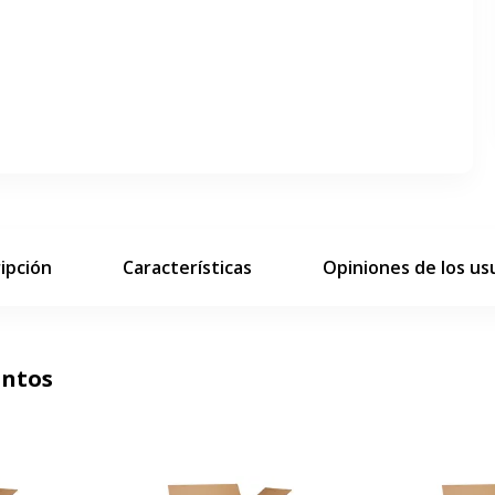
Cumple las normas LNE 1.10 de garantía de calidad
ar pantalla completa
siguiente diapositiva
ipción
Características
Opiniones de los us
untos