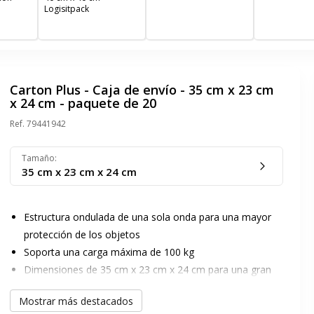
Logisitpack
Carton Plus - Caja de envío - 35 cm x 23 cm
x 24 cm - paquete de 20
Ref.
79441942
Tamaño
:
35 cm x 23 cm x 24 cm
Estructura ondulada de una sola onda para una mayor
protección de los objetos
Soporta una carga máxima de 100 kg
Dimensiones de 35 cm x 23 cm x 24 cm para una gran
variedad de artículos
Mostrar más destacados
Fabricado con cartón ondulado kraft duradero