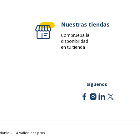
Nuestras tiendas
Comprueba la
1
disponibilidad
en tu tienda
Síguenos
édonie
La Vallée des pros