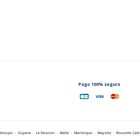
Datos logísticos
Datos logísticos
4 cm
Cantidad empaquetada
4 cm
3 cm
Pago 100% seguro
5 cm
5 cm
3 cm
deloupe
Guyane
La Réunion
Malte
Martinique
Mayotte
Nouvelle-Cal