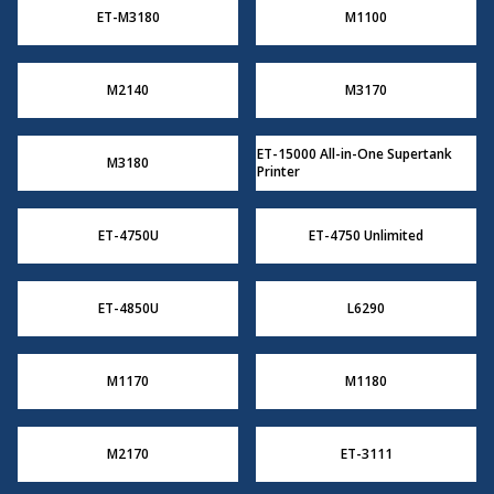
ET-M3180
M1100
M2140
M3170
ET-15000 All-in-One Supertank
M3180
Printer
ET-4750U
ET-4750 Unlimited
ET-4850U
L6290
M1170
M1180
M2170
ET-3111