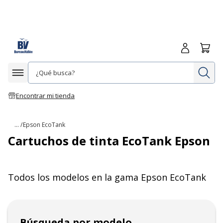
Iniciar sesió
Carrit
In
Afficher la navigation
Encontrar mi tienda
... /
Epson EcoTank
Cartuchos de tinta EcoTank Epson
Todos los modelos en la gama
Epson EcoTank
Búsqueda por modelo