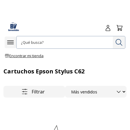
Iniciar sesió
Carrit
In
Afficher la navigation
Encontrar mi tienda
Cartuchos Epson Stylus C62
Ordenar
Filtrar