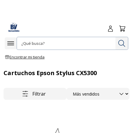
Iniciar sesió
Carrit
In
Afficher la navigation
Encontrar mi tienda
Cartuchos Epson Stylus CX5300
Ordenar
Filtrar