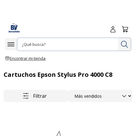
Iniciar sesió
Carrit
In
Afficher la navigation
Encontrar mi tienda
Cartuchos Epson Stylus Pro 4000 C8
Ordenar
Filtrar