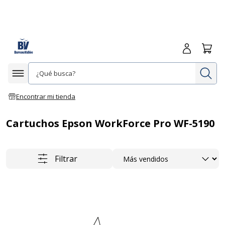
Iniciar sesió
Carrit
In
Afficher la navigation
Encontrar mi tienda
Cartuchos Epson WorkForce Pro WF-5190
Ordenar
Filtrar