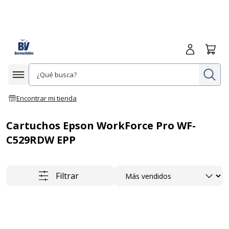
Iniciar sesió
Carrit
In
Afficher la navigation
Encontrar mi tienda
Cartuchos Epson WorkForce Pro WF-
C529RDW EPP
Ordenar
Filtrar