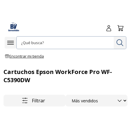
Iniciar sesió
Carrit
In
Afficher la navigation
Encontrar mi tienda
Cartuchos Epson WorkForce Pro WF-
C5390DW
Ordenar
Filtrar