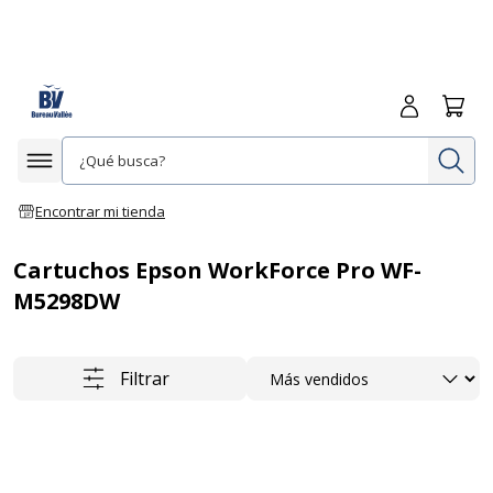
Iniciar sesió
Carrit
In
Afficher la navigation
Encontrar mi tienda
Cartuchos Epson WorkForce Pro WF-
M5298DW
Ordenar
Filtrar