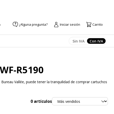
a
¿Alguna pregunta?
Iniciar sesión
Carrito
Sin IVA
Con IVA
Afficher les prix
Afficher l
 WF-R5190
Bureau Vallée, puede tener la tranquilidad de comprar cartuchos
Ordenar
0
artículos