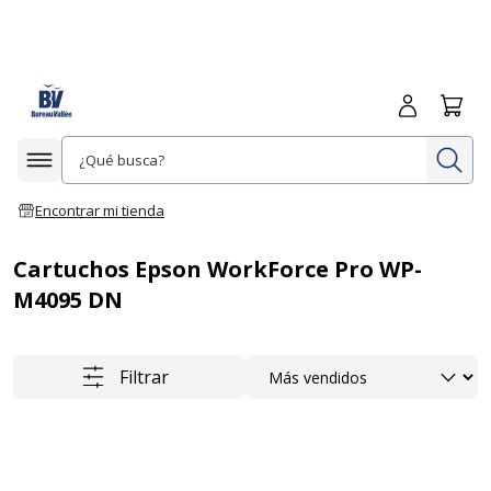
Iniciar sesió
Carrit
In
Afficher la navigation
Encontrar mi tienda
Cartuchos Epson WorkForce Pro WP-
M4095 DN
Ordenar
Filtrar