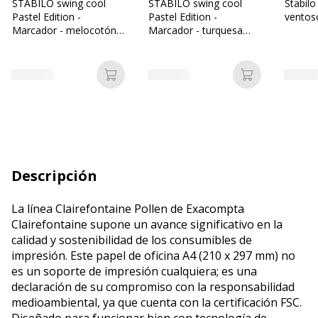
STABILO swing cool
STABILO swing cool
Stabilo
Pastel Edition -
Pastel Edition -
ventos
Marcador - melocotón
Marcador - turquesa
cremoso - tinta al agua
delicado - tinta al agua -
- 1-4 mm
1-4 mm
Añadir a la cesta
Añadir a la c
Descripción
La línea Clairefontaine Pollen de Exacompta
Clairefontaine supone un avance significativo en la
calidad y sostenibilidad de los consumibles de
impresión. Este papel de oficina A4 (210 x 297 mm) no
es un soporte de impresión cualquiera; es una
declaración de su compromiso con la responsabilidad
medioambiental, ya que cuenta con la certificación FSC.
Diseñado para funcionar bien con tecnología de