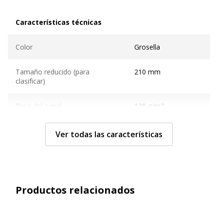
Características técnicas
Características técnicas
Color
Grosella
Tamaño reducido (para
210 mm
clasificar)
Peso del papel
120 g/m2
Tamaño de soporte
A4 (21 x 29,7 cm)
Ver todas las características
Tecnología
Chorro de tinta,
Láser
Productos relacionados
Tecnología de impresión
Chorro de tinta,
Laser