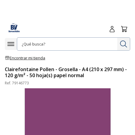
Iniciar sesió
Carrit
In
Afficher la navigation
Encontrar mi tienda
Clairefontaine Pollen - Grosella - A4 (210 x 297 mm) -
120 g/m² - 50 hoja(s) papel normal
Ref.
79146773