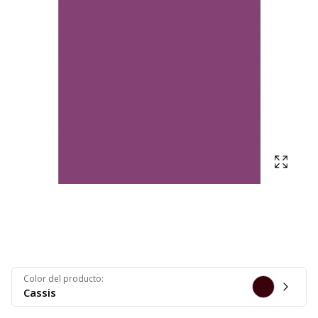
Mostra
Color del producto
:
Cassis