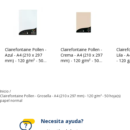
Tipo de soporte
Papel normal
Características generales
Características generales
Categoría de accesorio
Soportes de impresión
Clairefontaine Pollen -
Clairefontaine Pollen -
Clairef
Categoría de color
Negro
Azul - A4 (210 x 297
Crema - A4 (210 x 297
Lila - 
mm) - 120 g/m² - 50
mm) - 120 g/m² - 50
- 120 g
Color del producto
Cassis
hoja(s) papel normal
uds. papel normal
papel 
Cantidad incluida
50 Hoja(s)
Inicio
Cantidad incluida
1
Clairefontaine Pollen - Grosella - A4 (210 x 297 mm) - 120 g/m² - 50 hoja(s)
papel normal
Subcategoría de soporte
Papel de oficina
Necesita ayuda?
Datos de identificación
Datos de identificación