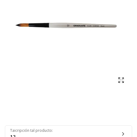
Mostra
Taicripción tal producto
:
12