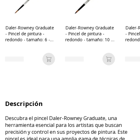
Daler-Rowney Graduate
Daler-Rowney Graduate
Daler-
- Pincel de pintura -
- Pincel de pintura -
- Pince
redondo - tamaño: 6 -
redondo - tamaño: 10 -
redond
4.2 x 20.6 mm
6.5 x 25.4 mm
2.8 x 
Añadir a la cesta
Añadir a la c
Descripción
Descubra el pincel Daler-Rowney Graduate, una
herramienta esencial para los artistas que buscan
precisión y control en sus proyectos de pintura. Este
pincel es ideal para una amplia gama de técnicas de