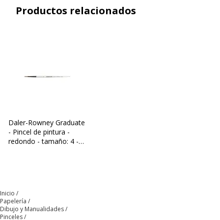
Productos relacionados
Replegable
Sí
Tamaño
12
Taicripción tal producto
12
Datos de identificación
Datos de identificación
Código de barras maestro
5011386081458
Daler-Rowney Graduate
- Pincel de pintura -
Marca
Daler Rowney
redondo - tamaño: 4 -
2.8 x 15.9 mm
Referencia del fabricante
D212185012
Inicio
Papelería
Dibujo y Manualidades
Pinceles