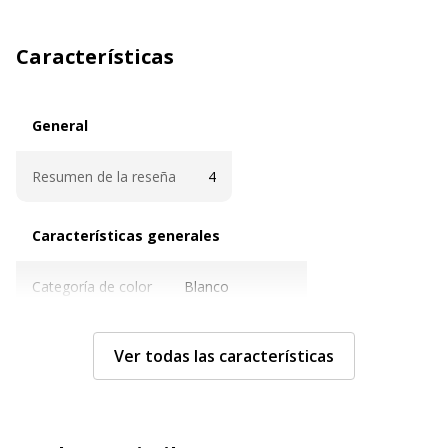
Características
General
General
Resumen de la reseña
4
Características generales
Características generales
Categoría de color
Blanco
Cantidad incluida
1
Ver todas las características
Tipo de cepillo
Redondo
Tipo de producto
Pincel de pintura