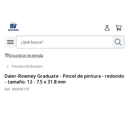
Iniciar sesió
Carrit
In
Afficher la navigation
Encontrar mi tienda
Pinceles Redondos
Daler-Rowney Graduate - Pincel de pintura - redondo
- tamaño: 12 - 7.5 x 31.8 mm
Ref.
400005107