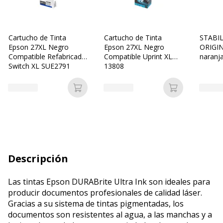
Cartucho de Tinta
Cartucho de Tinta
STABI
Epson 27XL Negro
Epson 27XL Negro
ORIGIN
Compatible Refabricado
Compatible Uprint XL
naranja
Switch XL SUE2791
13808
amarill
verde f
fluores
Añadir a la cesta
Añadir a la c
agua -
de 4)
Descripción
Las tintas Epson DURABrite Ultra Ink son ideales para
producir documentos profesionales de calidad láser.
Gracias a su sistema de tintas pigmentadas, los
documentos son resistentes al agua, a las manchas y a