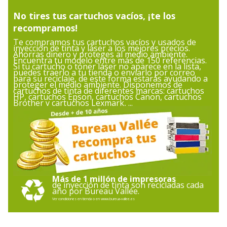
No tires tus cartuchos vacíos, ¡te los
Tipo de cartucho
Marca
recompramos!
Te compramos tus cartuchos vacíos y usados de
Datos de identificación
inyección de tinta y láser a los mejores precios.
Datos de identificación
Ahorras dinero y proteges al medio ambiente.
Encuentra tu modelo entre más de 150 referencias.
Si tu cartucho o tóner láser no aparece en la lista,
puedes traerlo a tu tienda o enviarlo por correo
para su reciclaje, de este forma estarás ayudando a
Código de barras
8715946625867,8715946533070
proteger el medio ambiente. Disponemos de
maestro
cartuchos de tinta de diferentes marcas: cartuchos
HP, cartuchos Epson, cartuchos Canon, cartuchos
Brother y cartuchos Lexmark, ...
Marca
Epson
Referencia del
C13T27124012
fabricante
Varios
Más de 1 millón de impresoras
Varios
de inyección de tinta son recicladas cada
año por Bureau Vallée.
Ver condiciones en tienda o en www.bureua-vallee.es
Especificaciones
Epson WorkForce WF-3620DWF
,
WF-
3620DWF Stickers
,
WF-3640DTWF
,
WF-7110DTW
,
WF-7210DTW
,
WF-