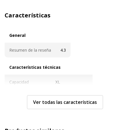
Características
General
General
Resumen de la reseña
4.3
Características técnicas
Características técnicas
Capacidad
XL
Original
Si
Ver todas las características
Capacidad
10.4 ml
Color
Cián