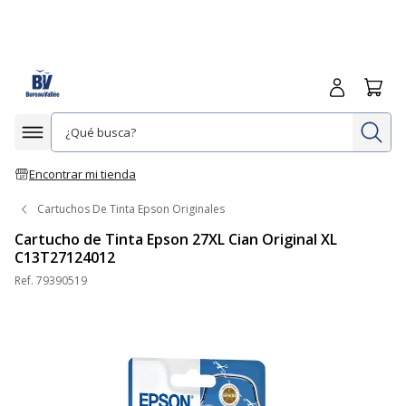
Iniciar sesió
Carrit
In
Afficher la navigation
Encontrar mi tienda
Cartuchos De Tinta Epson Originales
Cartucho de Tinta Epson 27XL Cian Original XL
C13T27124012
Ref.
79390519