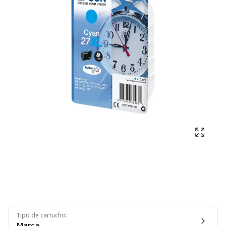
Mostra
Tipo de cartucho
:
Marca