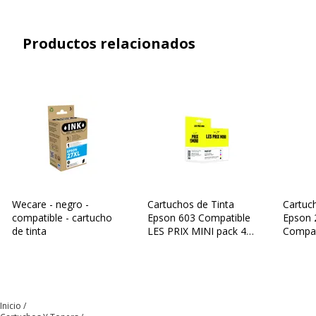
7610DWF
,
WF-7620
,
WF-7620DTWF
,
WF-7710DWF
,
WF-7715DWF
,
WF-
7720DTWF
Productos relacionados
Cantidad
Paquete de 1
incluida
Información sobre los servicios
Información sobre los servicios
Condición del producto
Nuevo producto
Wecare - negro -
Cartuchos de Tinta
Cartuc
compatible - cartucho
Epson 603 Compatible
Epson 
de tinta
LES PRIX MINI pack 4
Compat
Colores (Negro, Cian,
Switch
Magenta, Amarillo)
Inicio