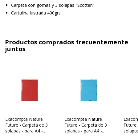
Carpeta con gomas y 3 solapas "Scotten"
Cartulina lustrada 400grs
Productos comprados frecuentemente
juntos
Exacompta Nature
Exacompta Nature
Exacom
Future - Carpeta de 3
Future - Carpeta de 3
Future 
solapas - para A4 -
solapas - para A4 -
solapas
capacidad: 250 hojas -
capacidad: 250 hojas -
capacid