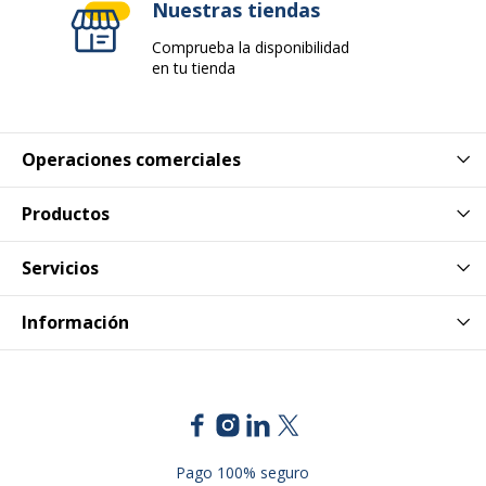
Nuestras tiendas
Comprueba la disponibilidad
Código de barras
0000018555035,3130630555032
en tu tienda
maestro
Marca
Exacompta
Operaciones comerciales
Referencia del
55503E
fabricante
Productos
Dimensiones y peso
Servicios
Dimensiones y peso
Información
Anchura
240 mm
Profundidad
320 mm
Pago 100% seguro