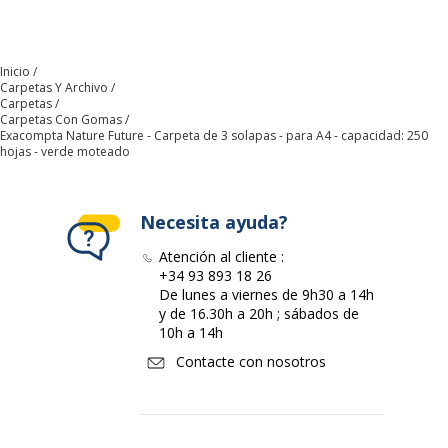
negro moteado
azul moteado
naranj
Características generales
Características generales
Categoría de color
Verde, Verde
Inicio
Carpetas Y Archivo
Carpetas
Carpetas Con Gomas
Color del producto
Verde
Exacompta Nature Future - Carpeta de 3 solapas - para A4 - capacidad: 250
hojas - verde moteado
Cantidad incluida
1
Necesita ayuda?
Tipo de cierre
Carpetas con dos bordes elásticos
Atención al cliente :
Tipo de producto
+34 93 893 18 26
Carpeta de 3 solapas
De lunes a viernes de 9h30 a 14h
y de 16.30h a 20h ; sábados de
Características ambientales
10h a 14h
Características ambientales
Contacte con nosotros
Impacto medioambiental
undefined kg CO2e
Datos de identificación
Datos de identificación