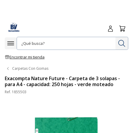
Iniciar sesió
Carrit
In
Afficher la navigation
Encontrar mi tienda
Carpetas Con Gomas
Exacompta Nature Future - Carpeta de 3 solapas -
para A4 - capacidad: 250 hojas - verde moteado
Ref.
1855503