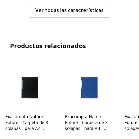
Color
Verde moteado
Ver todas las características
Detalles de los
Bolsillo para etiqueta en
compartimentos
el lomo
Grosor del material
500 µm
Productos relacionados
Etiqueta
Etiquetas para lomo
Formato compatible
A4 (210 x 297 mm)
Peso del papel
400 g/m2
Material del producto
Cartón prensado
Exacompta Nature
Exacompta Nature
Exacom
Soporte para etiquetas en
Sí
Future - Carpeta de 3
Future - Carpeta de 3
Future 
el lomo
solapas - para A4 -
solapas - para A4 -
solapas
capacidad: 250 hojas -
capacidad: 250 hojas -
capacid