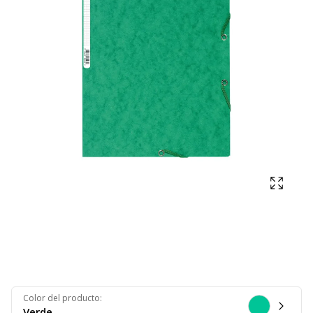
Mostra
Color del producto
:
Verde